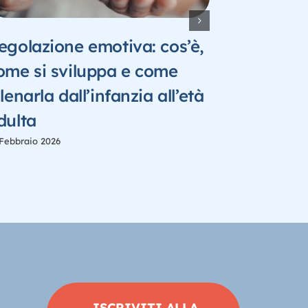
egolazione emotiva: cos’è,
Giornata
ome si sviluppa e come
Abbracci:
llenarla dall’infanzia all’età
relazione
dulta
emotivo
 Febbraio 2026
19 Gennaio 202
ISCRIVITI ALLA