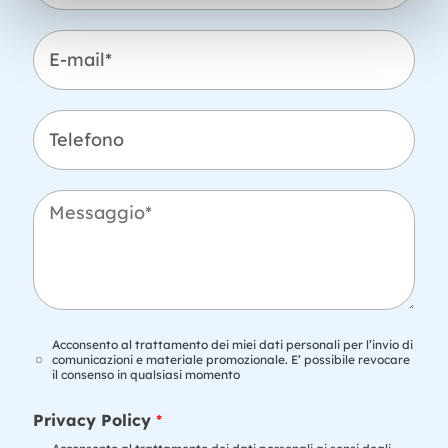
n
o
E
m
-
e
m
*
a
i
T
l
e
*
l
e
f
M
o
e
n
s
o
s
a
g
g
i
T
Acconsento al trattamento dei miei dati personali per l’invio di
o
r
comunicazioni e materiale promozionale. E’ possibile revocare
il consenso in qualsiasi momento
*
a
t
n
t
Privacy Policy
*
a
a