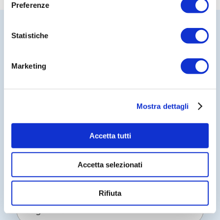
Preferenze
Statistiche
Vuoi approfondire alcune
Marketing
informazioni?
Compila il form
Mostra dettagli
Accetta tutti
N
Accetta selezionati
o
m
e
Rifiuta
*
C
o
g