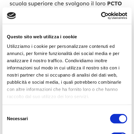
scuola superiore che svolgono il loro
PCTO
(Percorso per le Competenze Trasversali e
l’Orientamento),
studenti universitari
di
psicologia, logopedia o TNPEE.
Questo sito web utilizza i cookie
Utilizziamo i cookie per personalizzare contenuti ed
annunci, per fornire funzionalità dei social media e per
Tirocinanti PCTO
analizzare il nostro traffico. Condividiamo inoltre
informazioni sul modo in cui utilizza il nostro sito con i
Tirocinanti Universitari
nostri partner che si occupano di analisi dei dati web,
pubblicità e social media, i quali potrebbero combinarle
con altre informazioni che ha fornito loro o che hanno
raccolto dal suo utilizzo dei loro servizi.
INVIA LA TUA CANDIDATURA
Selezione
Necessari
del
consenso