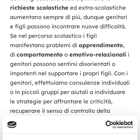
richieste scolastiche
ed extra-scolastiche
aumentano sempre di più, dunque genitori
e figli possono incontrare nuove difficoltà.
Se nel percorso scolastico i figli
manifestano problemi di
apprendimento
,
di
comportamento
o
emotivo-relazionali
i
genitori possono sentirsi disorientati o
impotenti nel supportare i propri figli. Con i
genitori, effettuiamo consulenze individuali
o in piccoli gruppi per aiutali a individuare
le strategie per affrontare le criticità,
recuperare il senso di controllo della
situazione e raggiungere un maggior senso
di
benessere familiare
. Per i
bambini/ragazzi, prevediamo
percorsi di