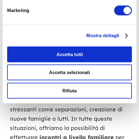
tra genitori e figli: questa discrepanza può
Marketing
essere fonte di conflittualità e
incomprensioni. Tali difficoltà possono
risultare accentuate quando i ragazzi
Mostra dettagli
presentano
disturbi evolutivi
. In questi
casi, è più difficile affrontare le richieste
Accetta tutti
scolastiche e si sperimentano maggiori
insuccessi. Inoltre, le difficoltà possono
Accetta selezionati
aumentare quando sono presenti
situazioni familiari complesse
, in cui è
Rifiuta
necessario affrontare cambiamenti
stressanti come separazioni, creazione di
nuove famiglie o lutti. In tutte queste
situazioni, offriamo la possibilità di
effettuare
incontri a livello familiare
per