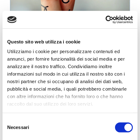
Questo sito web utilizza i cookie
Giornata Mondiale degli Abbracci:
Utilizziamo i cookie per personalizzare contenuti ed
il valore della relazione nello
annunci, per fornire funzionalità dei social media e per
sviluppo emotivo
analizzare il nostro traffico. Condividiamo inoltre
19 Gennaio 2026
informazioni sul modo in cui utilizza il nostro sito con i
nostri partner che si occupano di analisi dei dati web,
Il 21 gennaio si celebra la Giornata
pubblicità e social media, i quali potrebbero combinarle
Mondiale degli Abbracci, una ricorrenza
con altre informazioni che ha fornito loro o che hanno
raccolto dal suo utilizzo dei loro servizi.
che ci invita a riflettere sull’importanza del
contatto...
Selezione
Necessari
del
Scopri di più
consenso