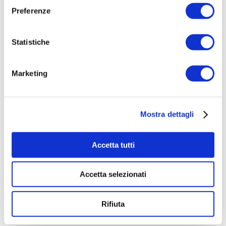
Preferenze
Statistiche
Marketing
Mostra dettagli
Accetta tutti
Funzioni Esecutive e Linguaggio:
l’autoregolazione nella
Accetta selezionati
comunicazione verbale
16 Aprile 2025
Rifiuta
Deficit a vari livelli possono amplificarsi