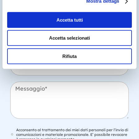
Mostra dettagli
e
*
C
o
Accetta tutti
g
n
o
E
Accetta selezionati
m
-
e
m
*
a
Rifiuta
i
T
l
e
*
l
e
f
M
o
e
n
s
o
s
a
g
g
i
T
Acconsento al trattamento dei miei dati personali per l’invio di
o
r
comunicazioni e materiale promozionale. E’ possibile revocare