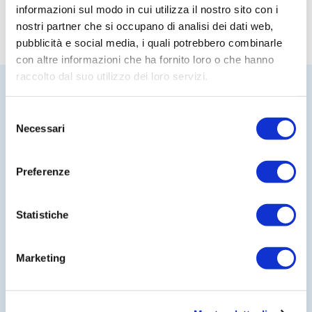
informazioni sul modo in cui utilizza il nostro sito con i
Pediatra
al fine di monitorare in modo
nostri partner che si occupano di analisi dei dati web,
sinergico lo sviluppo del bambino.
pubblicità e social media, i quali potrebbero combinarle
con altre informazioni che ha fornito loro o che hanno
raccolto dal suo utilizzo dei loro servizi.
Selezione
Vuoi approfondire alcune
Necessari
del
consenso
informazioni?
Preferenze
Compila il form
Statistiche
Marketing
N
o
m