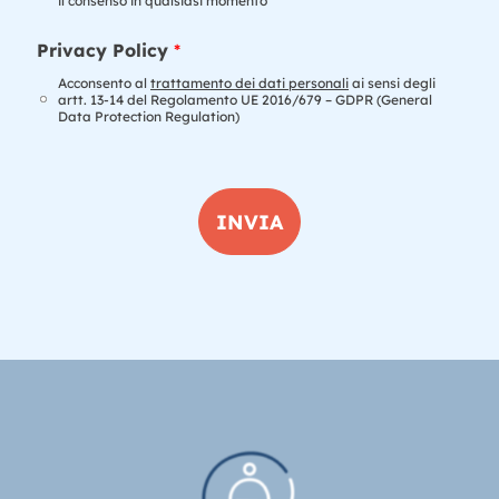
il consenso in qualsiasi momento
*
a
t
E
t
Privacy Policy
*
-
a
m
Acconsento al
trattamento dei dati personali
ai sensi degli
m
artt. 13-14 del Regolamento UE 2016/679 – GDPR (General
a
e
Data Protection Regulation)
i
n
l
t
P
o
r
d
i
INVIA
a
v
t
a
i
c
y
2