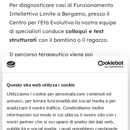
Per diagnosticare casi di Funzionamento
Intellettivo Limite a Bergamo, presso il
Centro per l’Età Evolutiva la nostra equipe
di specialisti conduce
colloqui e test
strutturati
con il bambino o il ragazzo.
Il percorso terapeutico viene poi
predisposto in modo personalizzato per
intervenire principalmente su due aspetti:
l
’individuazione di difficoltà e punti di
Questo sito web utilizza i cookie
forza
così da accompagnare lo studente
Utilizziamo i cookie per personalizzare contenuti ed
nel processo di acquisizione di
annunci, per fornire funzionalità dei social media e per
consapevolezza e autostima; la
analizzare il nostro traffico. Condividiamo inoltre
delineazione di
strategie e strumenti per
informazioni sul modo in cui utilizza il nostro sito con i
nostri partner che si occupano di analisi dei dati web,
compensare le difficoltà
riscontrate.
pubblicità e social media, i quali potrebbero combinarle