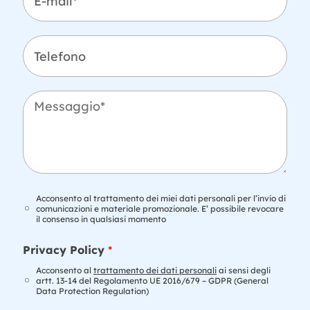
m
-
e
m
*
a
i
T
l
e
*
l
e
f
M
o
e
n
s
o
s
a
g
g
i
T
Acconsento al trattamento dei miei dati personali per l’invio di
o
r
comunicazioni e materiale promozionale. E’ possibile revocare
il consenso in qualsiasi momento
*
a
t
d
t
Privacy Policy
*
i
a
d
Acconsento al
trattamento dei dati personali
ai sensi degli
m
artt. 13-14 del Regolamento UE 2016/679 – GDPR (General
i
e
Data Protection Regulation)
*
n