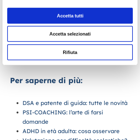
dell’adolescente. È indicato quando è
necessario comprendere in modo più
Accetta tutti
approfondito le ragioni per cui il giovane
mette in atto
schemi comportamentali e
Accetta selezionati
relazionali disfunzionali
per sé e per le
persone con cui si relaziona.
Rifiuta
Per saperne di più:
DSA e patente di guida: tutte le novità
PSI-COACHING: l’arte di farsi
domande
ADHD in età adulta: cosa osservare