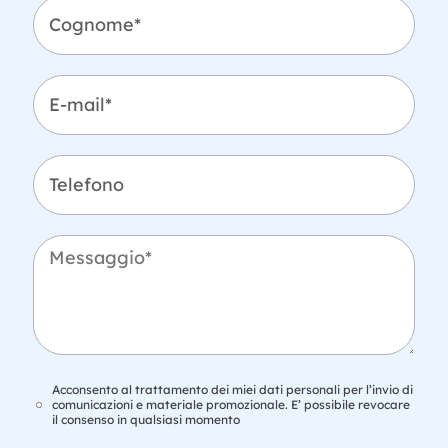
*
C
*
o
g
n
o
E
m
-
e
m
*
a
i
T
l
e
*
l
e
f
M
o
e
n
s
o
s
a
g
g
i
T
Acconsento al trattamento dei miei dati personali per l’invio di
o
r
comunicazioni e materiale promozionale. E’ possibile revocare
il consenso in qualsiasi momento
*
a
t