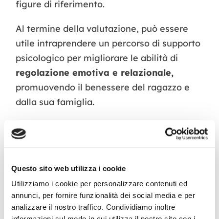
figure di riferimento.
Al termine della valutazione, può essere
utile intraprendere un percorso di supporto
psicologico per migliorare le abilità di
regolazione emotiva e relazionale,
promuovendo il benessere del ragazzo e
dalla sua famiglia.
Se i ragazzi presentano
disturbi
dell’attenzione o di regolazione emotiva
e comportamentale,
applichiamo il
Questo sito web utilizza i cookie
training
FEREA
che consente al ragazzo di
Utilizziamo i cookie per personalizzare contenuti ed
mettere in atto strategie per migliorare
annunci, per fornire funzionalità dei social media e per
l’autoregolazione e le Funzioni Esecutive.
analizzare il nostro traffico. Condividiamo inoltre
informazioni sul modo in cui utilizza il nostro sito con i