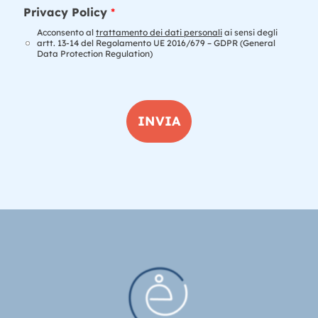
t
Privacy Policy
*
a
Acconsento al
trattamento dei dati personali
ai sensi degli
m
artt. 13-14 del Regolamento UE 2016/679 – GDPR (General
e
Data Protection Regulation)
n
t
o
d
INVIA
a
t
i