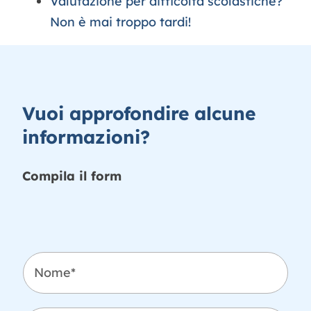
Valutazione per difficoltà scolastiche?
Non è mai troppo tardi!
Vuoi approfondire alcune
informazioni?
Compila il form
*
N
A
o
n
m
n
e
o