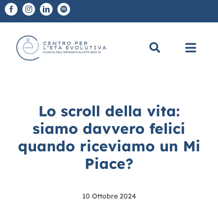
Salta
al
contenuto
Toggl
Navig
Chi Siamo
Lo scroll della vita:
A chi ci rivolgiamo
siamo davvero felici
quando riceviamo un Mi
Diagnosi e Terapie
Piace?
Scuole
10 Ottobre 2024
CEE Academy