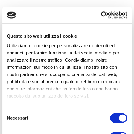
Questo sito web utilizza i cookie
Utilizziamo i cookie per personalizzare contenuti ed
annunci, per fornire funzionalità dei social media e per
analizzare il nostro traffico. Condividiamo inoltre
informazioni sul modo in cui utilizza il nostro sito con i
nostri partner che si occupano di analisi dei dati web,
pubblicità e social media, i quali potrebbero combinarle
con altre informazioni che ha fornito loro o che hanno
raccolto dal suo utilizzo dei loro servizi.
Stanco di scorrere all’infinito?
È
ora di riprendere il controllo della
Selezione
tua vita. Smetti di inseguire la
Necessari
del
perfezione e inizia a vivere il
consenso
presente. Ecco alcune idee per