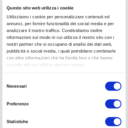
Strategie personali di gestione
Questo sito web utilizza i cookie
dello stress
Utilizziamo i cookie per personalizzare contenuti ed
annunci, per fornire funzionalità dei social media e per
Consapevolezza corporea ed
analizzare il nostro traffico. Condividiamo inoltre
emotiva
informazioni sul modo in cui utilizza il nostro sito con i
nostri partner che si occupano di analisi dei dati web,
Età adulta
pubblicità e social media, i quali potrebbero combinarle
con altre informazioni che ha fornito loro o che hanno
Autoriflessione e
raccolto dal suo utilizzo dei loro servizi.
consapevolezza emotiva
Selezione
Strategie flessibili di coping
Necessari
del
consenso
Pratiche di regolazione
Preferenze
fisiologica e mindfulness
Funzioni esecutive e
Statistiche