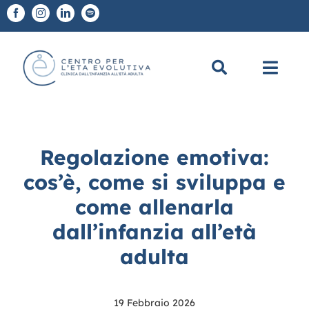
Salta
al
contenuto
Toggl
Navig
Chi Siamo
Regolazione emotiva:
A chi ci rivolgiamo
cos’è, come si sviluppa e
come allenarla
Diagnosi e Terapie
dall’infanzia all’età
Scuole
adulta
CEE Academy
19 Febbraio 2026