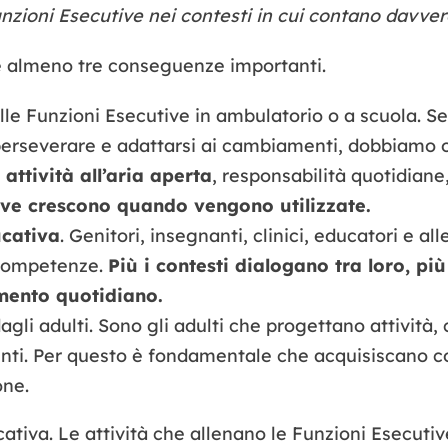
nzioni Esecutive nei contesti in cui contano davver
é almeno tre conseguenze importanti.
lle Funzioni Esecutive in ambulatorio o a scuola. 
, perseverare e adattarsi ai cambiamenti, dobbiamo o
,
attività all’aria aperta
, responsabilità quotidiane
ive crescono quando vengono utilizzate.
ucativa
. Genitori, insegnanti, clinici, educatori e a
 competenze.
Più i contesti dialogano tra loro, p
mento quotidiano.
dagli adulti. Sono gli adulti che progettano attività,
ti. Per questo è fondamentale che acquisiscano co
one.
ativa. Le attività che allenano le Funzioni Esecut