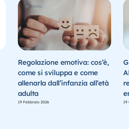
Regolazione emotiva: cos’è,
G
come si sviluppa e come
A
allenarla dall’infanzia all’età
r
adulta
e
19 Febbraio 2026
19