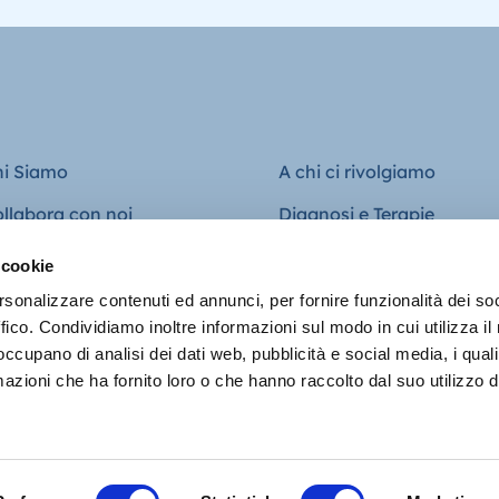
hi Siamo
A chi ci rivolgiamo
llabora con noi
Diagnosi e Terapie
ntatti
Formazione
 cookie
Ricerca
rsonalizzare contenuti ed annunci, per fornire funzionalità dei so
ffico. Condividiamo inoltre informazioni sul modo in cui utilizza il 
News
 occupano di analisi dei dati web, pubblicità e social media, i qual
azioni che ha fornito loro o che hanno raccolto dal suo utilizzo d
l’Età Evolutiva di Silvia Pesenti | P.IVA 04272910169 |
Cookie Policy
|
Pr
© Copyright 2022 | Made with 🧡 by
OTO Agency