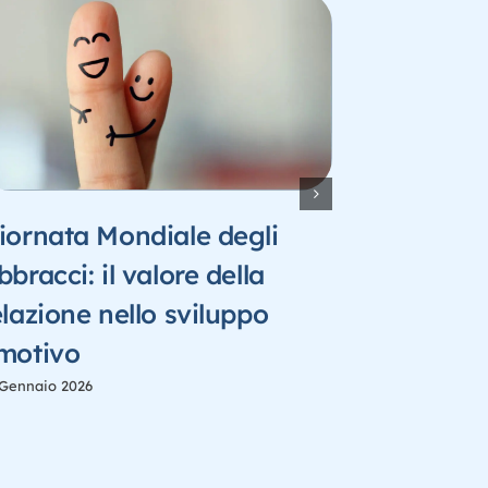
iornata Mondiale degli
Funzioni
bbracci: il valore della
Linguagg
elazione nello sviluppo
l’autoreg
motivo
comunica
 Gennaio 2026
16 Aprile 2025