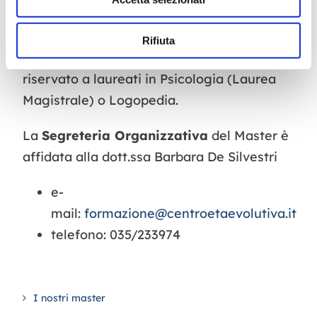
completa e coerente della presa in carico
dei DSA dalla valutazione alla terapia.
Rifiuta
Chi può accedere.
Il Master DSA è
riservato a laureati in Psicologia (Laurea
Magistrale) o Logopedia.
La
Segreteria Organizzativa
del Master è
affidata alla dott.ssa Barbara De Silvestri
e-
mail:
formazione@centroetaevolutiva.it
telefono: 035/233974
I nostri master