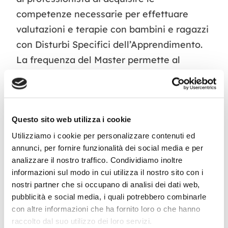
competenze necessarie per effettuare
valutazioni e terapie con bambini e ragazzi
con Disturbi Specifici dell’Apprendimento.
La frequenza del Master permette al
professionista di raggiungere il numero di
ore di formazione richiesto da diverse
Regioni in base alla legge 170/2010 e
Questo sito web utilizza i cookie
all’accordo Stato-Regioni del 25/7/2012 per
essere inseriti nell’elenco delle Equipe
Utilizziamo i cookie per personalizzare contenuti ed
annunci, per fornire funzionalità dei social media e per
Autorizzate alla prima diagnosi di DSA.
analizzare il nostro traffico. Condividiamo inoltre
informazioni sul modo in cui utilizza il nostro sito con i
ECM.
La frequenza del Master consente di
nostri partner che si occupano di analisi dei dati web,
ottenere ECM previa compilazione dei
pubblicità e social media, i quali potrebbero combinarle
questionari di valutazione e
con altre informazioni che ha fornito loro o che hanno
raccolto dal suo utilizzo dei loro servizi.
apprendimento. Il Master DSA consente di