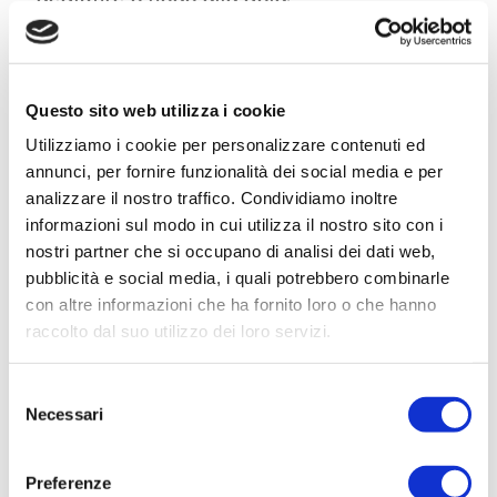
Tali manifestazioni fisiche sono in genere
accompagnate da emozioni di allarme, di
Questo sito web utilizza i cookie
inquietudine e ansia per circostanze
Utilizziamo i cookie per personalizzare contenuti ed
ordinarie della vita di tutti i giorni o per
annunci, per fornire funzionalità dei social media e per
eventi futuri percepiti come catastrofici
analizzare il nostro traffico. Condividiamo inoltre
con una bassa probabilità reale che
informazioni sul modo in cui utilizza il nostro sito con i
accadano.
nostri partner che si occupano di analisi dei dati web,
pubblicità e social media, i quali potrebbero combinarle
Tali sensazioni e preoccupazioni riducono la
con altre informazioni che ha fornito loro o che hanno
raccolto dal suo utilizzo dei loro servizi.
capacità di pensare lucidamente e sono
molto difficili da controllare.
Selezione
Necessari
del
Un’emozione è qualcosa che ci informa sul
consenso
significato dell’esperienza che stiamo
Preferenze
facendo e ci muove in una risposta utile