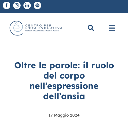
Salta
al
contenuto
Toggl
Navig
Chi Siamo
Oltre le parole: il ruolo
A chi ci rivolgiamo
del corpo
nell’espressione
Diagnosi e Terapie
dell’ansia
Scuole
17 Maggio 2024
CEE Academy