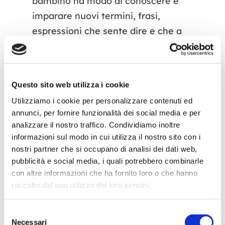
bambino ha modo di conoscere e
imparare nuovi termini, frasi,
espressioni che sente dire e che a
sua volta è invogliato a produrre.
Le sedute logopediche, in
Questo sito web utilizza i cookie
quest’ambito, vengono quindi
generalmente svolte in presenza
Utilizziamo i cookie per personalizzare contenuti ed
annunci, per fornire funzionalità dei social media e per
del/dei genitori, che hanno quindi
analizzare il nostro traffico. Condividiamo inoltre
un
ruolo chiave
, e ai quali spesso
informazioni sul modo in cui utilizza il nostro sito con i
viene chiesto di giocare insieme al
nostri partner che si occupano di analisi dei dati web,
proprio bambino mettendo in atto
pubblicità e social media, i quali potrebbero combinarle
con altre informazioni che ha fornito loro o che hanno
una serie di
strategie
che andranno
raccolto dal suo utilizzo dei loro servizi.
poi a replicare a casa, quali ad
esempio:
Selezione
Necessari
del