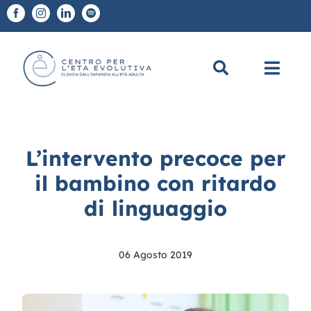
Salta
al
contenuto
Toggl
Navig
Chi Siamo
L’intervento precoce per
A chi ci rivolgiamo
il bambino con ritardo
di linguaggio
Diagnosi e Terapie
Scuole
06 Agosto 2019
CEE Academy