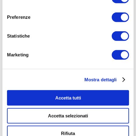
La
conferma del successo
consenso
tramite complimenti o
Preferenze
incoraggiamenti;
Il
modellamento verbale
Statistiche
tramite la denominazione o la
descrizione dell’attività svolta;
Marketing
L’espansione della frase
prodotta dal bambino…e molto
altro.
Mostra dettagli
Il modello di intervento
Accetta tutti
INTERACT2TM
, progettato da
Bonifacio e Hvastja Stefani (2004,
Accetta selezionati
2010), rientra pienamente nei
programmi ad intervento precoce.
Rifiuta