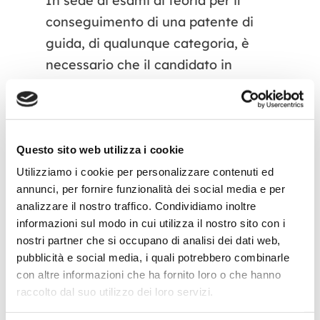
In sede di esami di teoria per il
conseguimento di una patente di
guida, di qualunque categoria, è
necessario che il candidato in
possesso di diagnosi di DSA esibisca
la relativa certificazione in fase di
visita medica per l’accertamento dei
requisiti di idoneità psico-fisica alla
Questo sito web utilizza i cookie
guida.
Utilizziamo i cookie per personalizzare contenuti ed
annunci, per fornire funzionalità dei social media e per
In sede di esami per il
analizzare il nostro traffico. Condividiamo inoltre
informazioni sul modo in cui utilizza il nostro sito con i
conseguimento di una CQC, è
nostri partner che si occupano di analisi dei dati web,
necessario che il candidato in
pubblicità e social media, i quali potrebbero combinarle
possesso di diagnosi di DSA esibisca
con altre informazioni che ha fornito loro o che hanno
la relativa certificazione al soggetto
raccolto dal suo utilizzo dei loro servizi.
che procede alla relativa