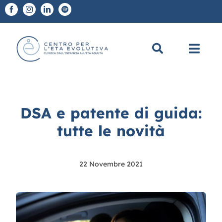
Salta
al
contenuto
Toggl
Navig
Chi Siamo
DSA e patente di guida:
A chi ci rivolgiamo
tutte le novità
Diagnosi e Terapie
22 Novembre 2021
Scuole
CEE Academy