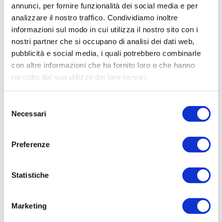
Centro per l’Età Evolutiva
annunci, per fornire funzionalità dei social media e per
analizzare il nostro traffico. Condividiamo inoltre
30 Settembre 2024
informazioni sul modo in cui utilizza il nostro sito con i
nostri partner che si occupano di analisi dei dati web,
pubblicità e social media, i quali potrebbero combinarle
con altre informazioni che ha fornito loro o che hanno
raccolto dal suo utilizzo dei loro servizi.
Selezione
Necessari
del
consenso
Preferenze
Statistiche
Al via la 5^ edizione del Master sui
Disturbi Specifici di
Marketing
Apprendimento – DSA del Centro