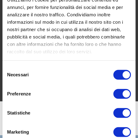
Online Growth
annunci, per fornire funzionalità dei social media e per
analizzare il nostro traffico. Condividiamo inoltre
informazioni sul modo in cui utilizza il nostro sito con i
BOOK A FREE CONSULTATION
nostri partner che si occupano di analisi dei dati web,
pubblicità e social media, i quali potrebbero combinarle
con altre informazioni che ha fornito loro o che hanno
inquiries@company.com
raccolto dal suo utilizzo dei loro servizi.
Selezione
Call us
(555) 802-1234
Necessari
del
consenso
Preferenze
Statistiche
Marketing