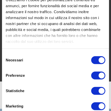
Online Growth
annunci, per fornire funzionalità dei social media e per
analizzare il nostro traffico. Condividiamo inoltre
informazioni sul modo in cui utilizza il nostro sito con i
BOOK A FREE CONSULTATION
nostri partner che si occupano di analisi dei dati web,
pubblicità e social media, i quali potrebbero combinarle
con altre informazioni che ha fornito loro o che hanno
inquiries@company.com
raccolto dal suo utilizzo dei loro servizi.
Selezione
Call us
(555) 802-1234
Necessari
del
consenso
Preferenze
Statistiche
Marketing