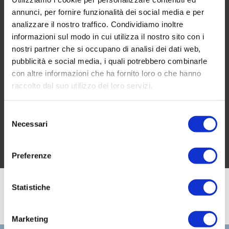
Online Growth
annunci, per fornire funzionalità dei social media e per
analizzare il nostro traffico. Condividiamo inoltre
informazioni sul modo in cui utilizza il nostro sito con i
BOOK A FREE CONSULTATION
nostri partner che si occupano di analisi dei dati web,
pubblicità e social media, i quali potrebbero combinarle
con altre informazioni che ha fornito loro o che hanno
inquiries@company.com
raccolto dal suo utilizzo dei loro servizi.
Selezione
Call us
(555) 802-1234
Necessari
del
consenso
Preferenze
Statistiche
Marketing