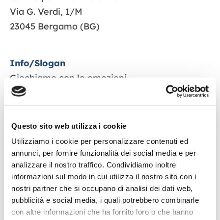
Via G. Verdi, 1/M
23045 Bergamo (BG)
Info/Slogan
Giochiamo con le emozioni
Il laboratorio favorisce la conoscenza delle
Questo sito web utilizza i cookie
principali emozioni (felicità, tristezza, rabbia,
paura) e delle loro modalità espressive. I
Utilizziamo i cookie per personalizzare contenuti ed
annunci, per fornire funzionalità dei social media e per
bambini impareranno a riconoscere i diversi
analizzare il nostro traffico. Condividiamo inoltre
gradi di intensità delle emozioni e scopriranno
informazioni sul modo in cui utilizza il nostro sito con i
il legame esistente tra evento, pensiero,
nostri partner che si occupano di analisi dei dati web,
emozione e comportamento.
pubblicità e social media, i quali potrebbero combinarle
con altre informazioni che ha fornito loro o che hanno