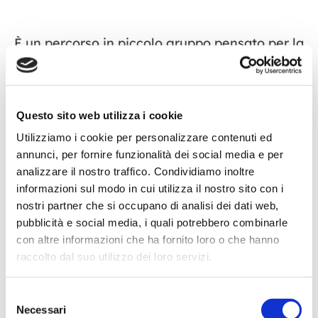
È un percorso in piccolo gruppo pensato per la
scuola primaria. L’obiettivo è potenziare le
abilità attentive e socio-emotive attraverso
attività ludiche musicali.
Questo sito web utilizza i cookie
Utilizziamo i cookie per personalizzare contenuti ed
N. 10 incontri in piccolo gruppo e n. 1 incontro
annunci, per fornire funzionalità dei social media e per
di restituzione ai genitori individuale.
analizzare il nostro traffico. Condividiamo inoltre
informazioni sul modo in cui utilizza il nostro sito con i
Conduce il gruppo:
nostri partner che si occupano di analisi dei dati web,
Dott. Simone Frassoni
, Psicologo
pubblicità e social media, i quali potrebbero combinarle
con altre informazioni che ha fornito loro o che hanno
Per info:
raccolto dal suo utilizzo dei loro servizi.
info@centroetaevolutiva.it
Selezione
035 233974
Necessari
del