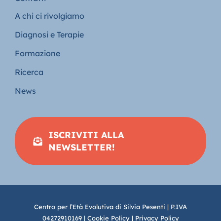
A chi ci rivolgiamo
Diagnosi e Terapie
Formazione
Ricerca
News
ISCRIVITI ALLA
NEWSLETTER!
Centro per l’Età Evolutiva di Silvia Pesenti | P.IVA
04272910169 |
Cookie Policy
|
Privacy Policy