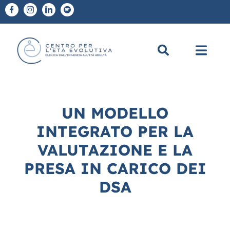
Salta
al
contenuto
Toggl
Navig
Chi Siamo
UN MODELLO
A chi ci rivolgiamo
INTEGRATO PER LA
VALUTAZIONE E LA
Diagnosi e Terapie
PRESA IN CARICO DEI
Scuole
DSA
CEE Academy