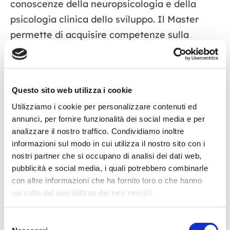
conoscenze della neuropsicologia e della
psicologia clinica dello sviluppo. Il Master
permette di acquisire competenze sulla
valutazione e riabilitazione
dei DSA
nell’
intero ciclo di vita
, dalla prima infanzia
all’età adulta. Il modello di presa in carico
Questo sito web utilizza i cookie
integra gli aspetti
neuropsicologici ed
Utilizziamo i cookie per personalizzare contenuti ed
emotivo-relazionale
e prevede il
annunci, per fornire funzionalità dei social media e per
coinvolgimento di genitori, insegnanti e tutor.
analizzare il nostro traffico. Condividiamo inoltre
informazioni sul modo in cui utilizza il nostro sito con i
SBOCCHI PROFESSIONALI
nostri partner che si occupano di analisi dei dati web,
pubblicità e social media, i quali potrebbero combinarle
con altre informazioni che ha fornito loro o che hanno
Il Master consente al professionista di
raccolto dal suo utilizzo dei loro servizi.
acquisire le competenze necessarie per
effettuare valutazioni e terapie con bambini e
Selezione